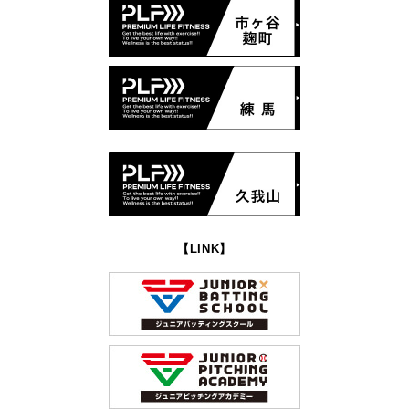
【LINK】