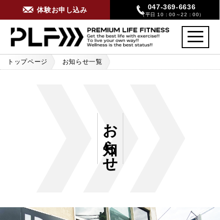
047-369-6636
体験お申し込み
（平日 10：00～22：00）
toggle
navigati
トップページ
お知らせ一覧
【先着5名！】パーソナルトレーニングモニタープラン募集[第2段]
お知らせ